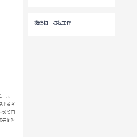
微信扫一扫找工作
。 3、
提出参考
一线部门
领导临时